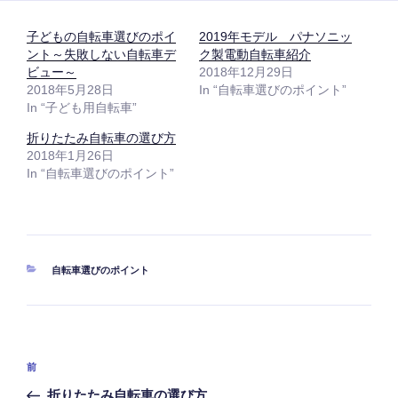
子どもの自転車選びのポイ
2019年モデル パナソニッ
ント～失敗しない自転車デ
ク製電動自転車紹介
ビュー～
2018年12月29日
2018年5月28日
In “自転車選びのポイント”
In “子ども用自転車”
折りたたみ自転車の選び方
2018年1月26日
In “自転車選びのポイント”
カ
自転車選びのポイント
テ
ゴ
リ
ー
投
前
前
稿
の
折りたたみ自転車の選び方