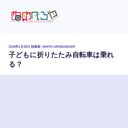
コ
ン
テ
ン
ツ
ぬめべろや
自転車の裏話などをおしゃべりします
へ
ス
投
2018年1月30日
投稿者:
VANTA-URABANASHI
キ
稿
子どもに折りたたみ自転車は乗れ
日:
ッ
る？
プ