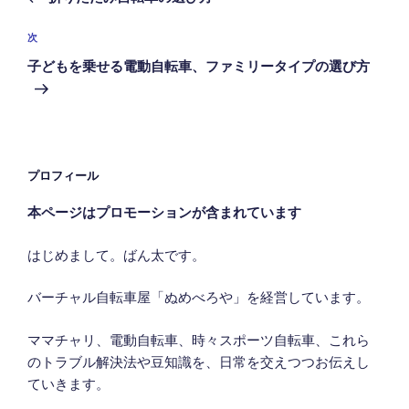
ナ
投
ビ
稿
次
次
ゲ
の
子どもを乗せる電動自転車、ファミリータイプの選び方
投
ー
稿
シ
ョ
ン
プロフィール
本ページはプロモーションが含まれています
はじめまして。ばん太です。
バーチャル自転車屋「ぬめべろや」を経営しています。
ママチャリ、電動自転車、時々スポーツ自転車、これら
のトラブル解決法や豆知識を、日常を交えつつお伝えし
ていきます。