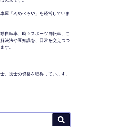
。ばん太です。
転車屋「ぬめべろや」を経営していま
電動自転車、時々スポーツ自転車、こ
ル解決法や豆知識を、日常を交えつつ
きます。
備士、技士の資格を取得しています。
検
索