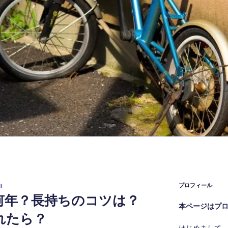
プロフィール
I
何年？長持ちのコツは？
本ページはプ
れたら？