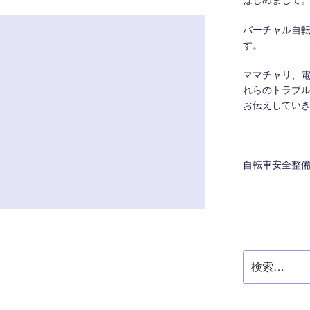
はじめまして
バーチャル自
す。
ママチャリ、
れらのトラブ
お伝えしてい
自転車安全整
検
索: