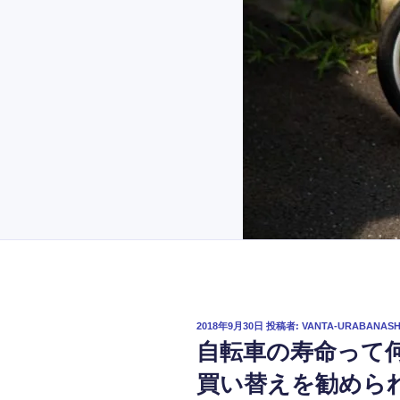
投
2018年9月30日
投稿者:
VANTA-URABANASH
稿
自転車の寿命って
日:
買い替えを勧めら