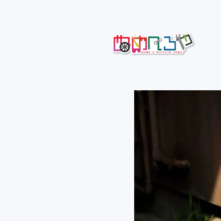
コ
ン
テ
ン
ツ
へ
ぬめべろや
自転車の裏話などをおしゃべり
ス
キ
ッ
プ