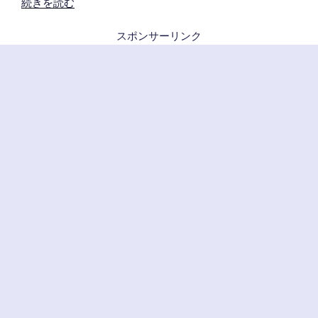
“ヤ
続きを読む
マ
スポンサーリンク
ハ・
ブ
リ
ヂ
ス
ト
ン
の
一
発
二
錠
が
大
量
リ
コ