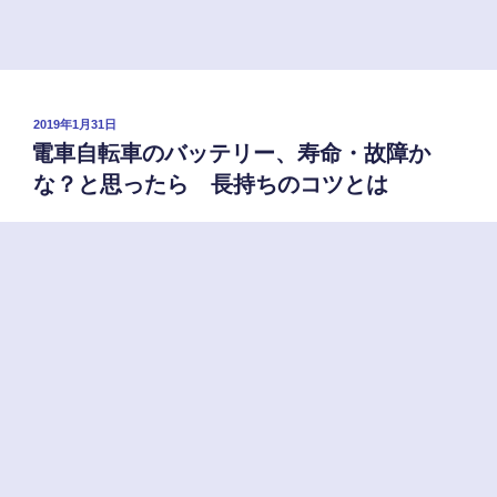
ー
ル！
対
象
車
投
2019年1月31日
種・
稿
電車自転車のバッテリー、寿命・故障か
日:
問
な？と思ったら 長持ちのコツとは
い
合
わ
せ
先
は？”
の