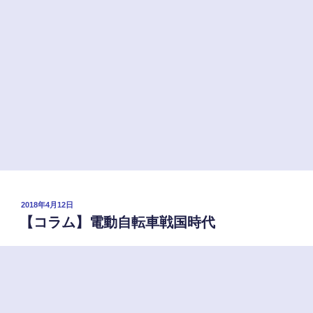
命・
故
障
か
な？
と
思
っ
た
ら
長
持
投
2018年4月12日
ち
稿
【コラム】電動自転車戦国時代
日:
の
コ
ツ
と
は”