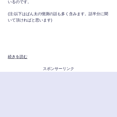
いるのです。
(注:以下はばん太の憶測の話も多く含みます。話半分に聞
いて頂ければと思います)
“【コ
続きを読む
ラ
スポンサーリンク
ム】
電
動
自
転
車
戦
国