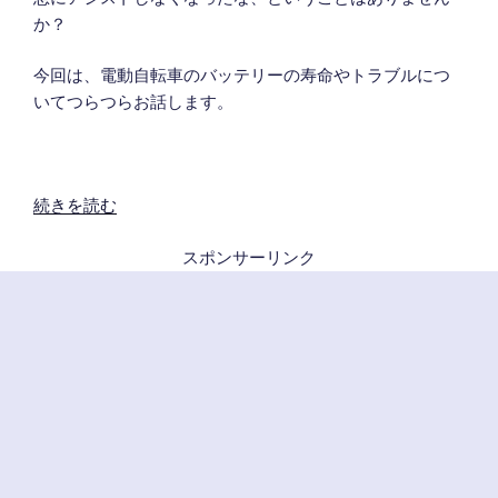
か？
今回は、電動自転車のバッテリーの寿命やトラブルにつ
いてつらつらお話します。
“電
続きを読む
車
スポンサーリンク
自
転
車
の
バ
ッ
テ
リ
ー、
寿