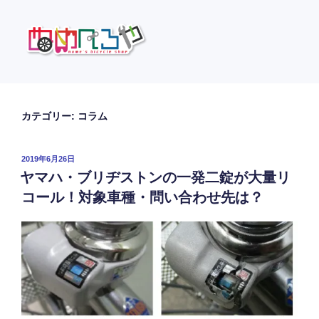
コ
ン
テ
ン
ツ
ぬめべろや
自転車の裏話などをおしゃべりします
へ
ス
カテゴリー:
コラム
キ
ッ
投
2019年6月26日
プ
稿
ヤマハ・ブリヂストンの一発二錠が大量リ
日:
コール！対象車種・問い合わせ先は？