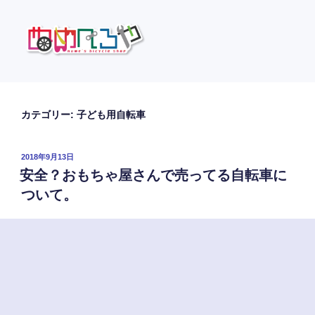
コ
ン
テ
ン
ツ
ぬめべろや
自転車の裏話などをおしゃべりします
へ
ス
カテゴリー:
子ども用自転車
キ
ッ
投
2018年9月13日
プ
稿
安全？おもちゃ屋さんで売ってる自転車に
日:
ついて。