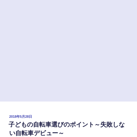
ん
で
売
っ
て
る
自
転
車
に
つ
い
て。”
の
投
2018年5月28日
稿
子どもの自転車選びのポイント～失敗しな
日:
い自転車デビュー～