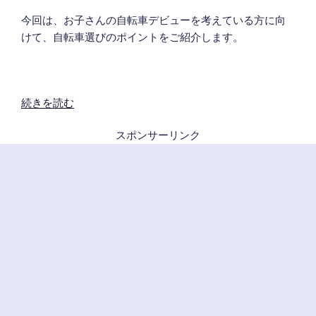
今回は、お子さんの自転車デビューを考えている方に向
けて、自転車選びのポイントをご紹介します。
“子
続きを読む
ど
スポンサーリンク
も
の
自
転
車
選
び
の
ポ
イ
ン