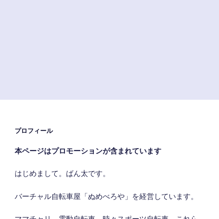
ト
～
失
敗
し
な
い
自
転
車
デ
プロフィール
ビ
ュ
本ページはプロモーションが含まれています
ー
～”
はじめまして。ばん太です。
の
バーチャル自転車屋「ぬめべろや」を経営しています。
ママチャリ、電動自転車、時々スポーツ自転車、これら