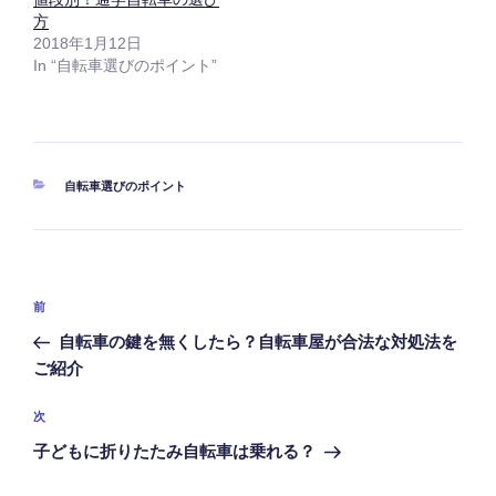
方
2018年1月12日
In “自転車選びのポイント”
カ
自転車選びのポイント
テ
ゴ
リ
ー
投
前
前
稿
の
自転車の鍵を無くしたら？自転車屋が合法な対処法を
ナ
投
ご紹介
ビ
稿
ゲ
次
次
の
ー
子どもに折りたたみ自転車は乗れる？
投
シ