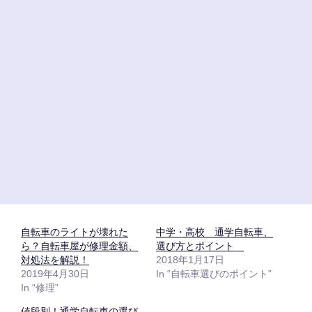
い
し
ウ
て
ィ
く
ン
だ
ド
さ
ウ
い
で
(
開
新
き
し
ま
い
す
ウ
)
ィ
ン
ド
ウ
で
開
き
ま
す
)
自転車のライトが壊れた
中学・高校 通学自転車、
ら？自転車屋が修理金額、
選び方とポイント
対処法を解説！
2018年1月17日
2019年4月30日
In “自転車選びのポイント”
In “修理”
値段別！通学自転車の選び