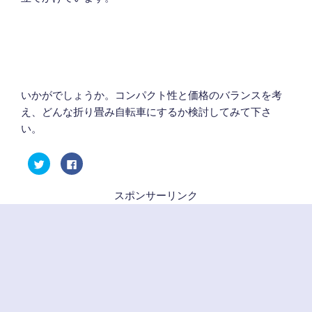
いかがでしょうか。コンパクト性と価格のバランスを考
え、どんな折り畳み自転車にするか検討してみて下さ
い。
ク
F
リ
a
ッ
c
ク
e
し
b
スポンサーリンク
て
o
T
o
w
k
i
で
t
共
t
有
e
す
r
る
で
に
共
は
有
ク
(
リ
新
ッ
し
ク