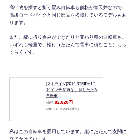
高い物を探すと折り畳み自転車も価格が青天井なので、
高級ロードバイクと同じ部品を搭載しているモデルもあ
ります。
また、縦に折り畳みができたりと変わり種の自転車も。
いずれも軽量で、輪行（たたんで電車に積むこと）もら
くらくです。
[ストライダ]2016 STRIDA LT
16インチ 変速なし 折りたたみ
自転車
82,620円
価格:
(2018/1/26 23:41時点)
私はこの自転車を愛用しています。縦にたたんで玄関に
立てかけています。