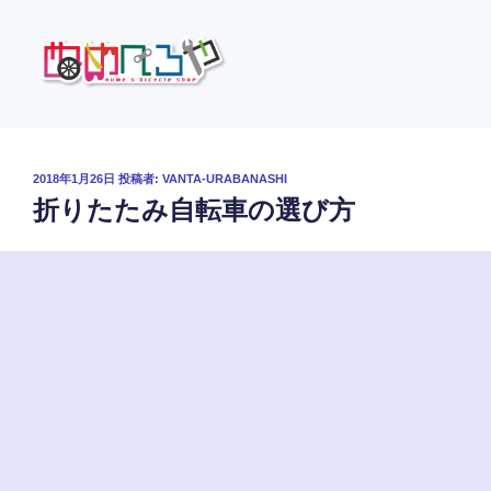
コ
ン
テ
ン
ツ
ぬめべろや
自転車の裏話などをおしゃべりします
へ
ス
投
2018年1月26日
投稿者:
VANTA-URABANASHI
キ
稿
折りたたみ自転車の選び方
日:
ッ
プ